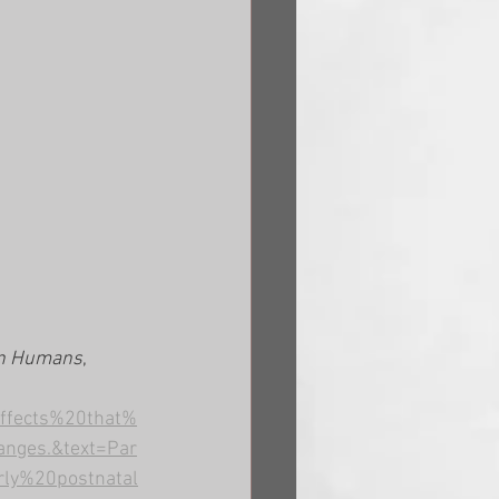
 in Humans
, 
effects%20that%
nges.&text=Par
ly%20postnatal