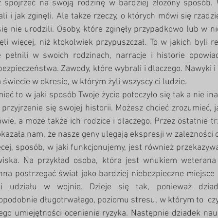
 spojrzeć na swoją rodzinę w bardziej złożony sposób. 
li i jak zginęli. Ale także rzeczy, o których mówi się rzadzie
 się nie urodzili. Osoby, które zginęły przypadkowo lub w n
ęli więcej, niż ktokolwiek przypuszczał. To w jakich byli re
e pełnili w swoich rodzinach, narracje i historie opowia
bezpieczeństwa. Zawody, które wybrali i dlaczego. Nawyki i 
a świecie w okresie, w którym żyli wszyscy ci ludzie.
ć to w jaki sposób Twoje życie potoczyło się tak a nie inacz
 przyjrzenie się swojej historii. Możesz chcieć zrozumieć, j
owie, a może także ich rodzice i dlaczego. Przez ostatnie t
azała nam, że nasze geny ulegają ekspresji w zależności 
cej, sposób, w jaki funkcjonujemy, jest również przekazyw
wiska. Na przykład osoba, która jest wnukiem weterana 
nna postrzegać świat jako bardziej niebezpieczne miejsce n
li udziału w wojnie. Dzieje się tak, ponieważ dziad
odobnie długotrwałego, poziomu stresu, w którym to  czy p
ego umiejętności ocenienie ryzyka. Następnie dziadek nauc