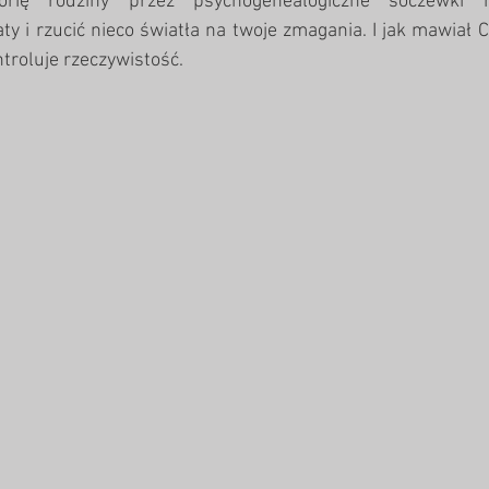
orię rodziny przez psychogenealogiczne soczewki m
ty i rzucić nieco światła na twoje zmagania. I jak mawiał C
ntroluje rzeczywistość.