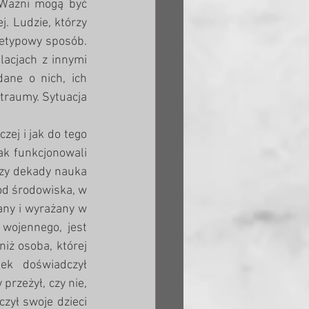
Ważni mogą być 
j. Ludzie, którzy 
ietypowy sposób. 
lacjach z innymi 
dane o nich, ich 
traumy. Sytuacja 
ej i jak do tego 
ak funkcjonowali 
rzy dekady nauka 
od środowiska, w 
any i wyrażany w 
wojennego, jest 
iż osoba, której 
ek doświadczył 
rzeżył, czy nie, 
zył swoje dzieci 