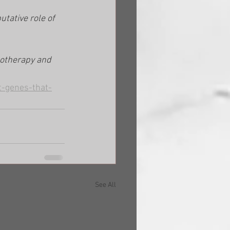
utative role of
otherapy and 
t-genes-that-
See All