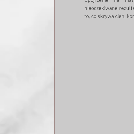
Spojrzenie na hist
nieoczekiwane rezulta
to, co skrywa cień, ko