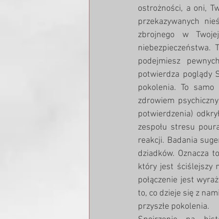
ostrożności, a oni, T
przekazywanych nieś
zbrojnego w Twojej
niebezpieczeństwa. T
podejmiesz pewnych
potwierdza poglądy S
pokolenia. To samo 
zdrowiem psychiczny
potwierdzenia) odkry
zespołu stresu poura
reakcji. Badania sug
dziadków. Oznacza to
który jest ściślejszy 
połączenie jest wyra
to, co dzieje się z na
przyszłe pokolenia.