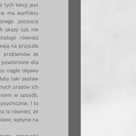
tych lekcji jest 
e ma konfliktu 
nego poczucia 
 okazji lub nie 
ologii również 
ają na przyszłe 
h problemów ze 
powtórzone dla 
y ciągłe objawy 
yby taki zestaw 
nych urazów ich 
niami w sposób, 
sychicznie. I to 
 to również, że 
wione, wpłynie na 