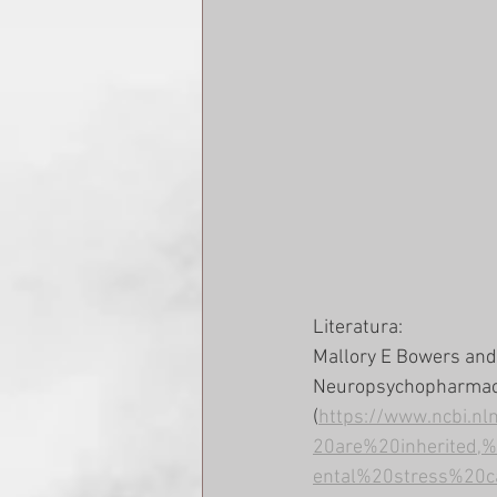
Literatura:
Mallory E Bowers and
Neuropsychopharmaco
(
https://www.ncbi.n
20are%20inherited,
ental%20stress%20