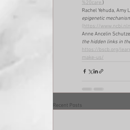
%20care.
)
Rachel Yehuda, Amy L
epigenetic mechanism
(https://www.ncbi.n
Anne Ancelin Schutze
the hidden links in th
https://bscb.org/lear
make-us/
Recent Posts