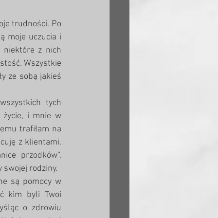
je trudności. Po 
ą moje uczucia i 
 niektóre z nich 
stość. Wszystkie 
y ze sobą jakieś 
wszystkich tych 
życie, i mnie w 
temu trafiłam na 
uję z klientami. 
ice przodków”, 
 swojej rodziny.
ane są pomocy w 
 kim byli Twoi 
yśląc o zdrowiu 