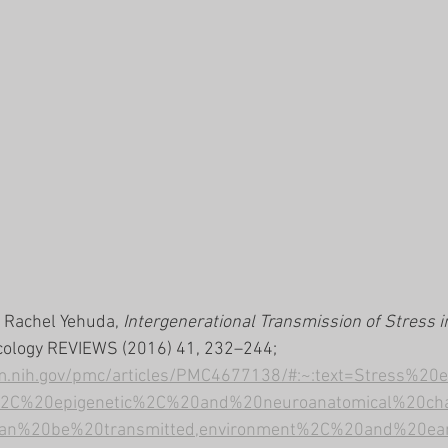
 Rachel Yehuda, 
Intergenerational Transmission of Stress
logy REVIEWS (2016) 41, 232–244; 
lm.nih.gov/pmc/articles/PMC4677138/#:~:text=Stress%20
%2C%20epigenetic%2C%20and%20neuroanatomical%20cha
can%20be%20transmitted,environment%2C%20and%20ear