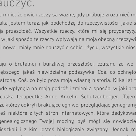
auczyć.
o mnie, że dwie rzeczy są ważne, gdy próbuję zrozumieć mo
Jaka jestem teraz, jak podchodzę do rzeczywistości, jakie s
a przeszłość. Wszystkie rzeczy, które mi się przydarzyły,
 i w jaki sposób te rzeczy wpływają na moją obecną rzeczywi
i nowe, miały mnie nauczyć o sobie i życiu, wszystkie niosł
.
ju o brutalnej i burzliwej przeszłości, czułam, że we 
głębszego, jakaś niewidzialna podszywka. Coś, co pchnęło 
stronę. Coś, co było poza moją własną historią. Kilka lat 
dę wpłynęła na moją podróż i zmieniła sposób, w jaki prac
cuską terapeutkę Anne Ancelin Schutzenberger, „Tajemn
zi, którzy odkryli brakujące ogniwo, przeglądając genogramy
ałeś niektóre z tych stron internetowych, które dedykow
enealogicznego Twojej rodziny, byś mógł się dowiedzieć
eszkali i z kim jesteś biologicznie związany. Jednak m