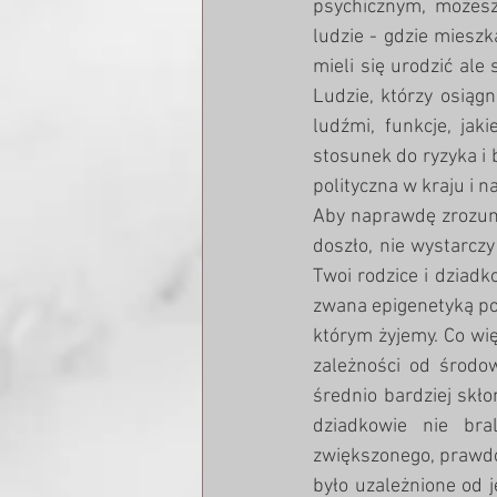
psychicznym, możesz
ludzie - gdzie mieszka
mieli się urodzić ale
Ludzie, którzy osiągn
ludźmi, funkcje, jaki
stosunek do ryzyka i 
polityczna w kraju i n
Aby naprawdę zrozumie
doszło, nie wystarczy
Twoi rodzice i dziadk
zwana epigenetyką pok
którym żyjemy. Co wię
zależności od środo
średnio bardziej skło
dziadkowie nie bra
zwiększonego, prawdop
było uzależnione od j