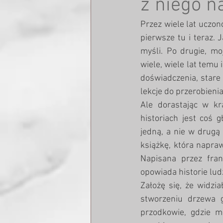
z niego n
Przez wiele lat uczon
pierwsze tu i teraz. 
myśli. Po drugie, moj
wiele, wiele lat temu
doświadczenia, stare 
lekcje do przerobienia
Ale dorastając w kra
historiach jest coś 
jedną, a nie w drugą 
książkę, która napraw
Napisana przez fran
opowiada historie lud
Założę się, że widzi
stworzeniu drzewa g
przodkowie, gdzie mi