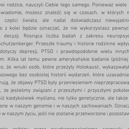
woi rodzice, nauczyli Ciebie tego samego. Ponieważ wiele z 
wiadomie, możesz znaleźć się w czasach, w których ni
 części świata, ale nadal doświadczasz niewyjaśnio
o z kolei będzie oznaczać, że nie wykorzystasz pewnych
 decyzji. Rosnąca liczba badań z zakresu neuropsych
chutzenberger. Przeszłe traumy i historie rodzinne wpływ
dotyczy depresji, PTSD i prawdopodobnie wielu innyc
m. Kilka lat temu pewne amerykańskie badanie (później 
ło, że wnuki osób, które przeżyły Holokaust, wykazywałyb
zowego bez osobistej historii wydarzeń, które uzasadniał
erują, że objawy PTSD były przeniesieniem nieprzepracowa
, że jesteśmy związani z przeszłymi i przyszłymi pokole
niż kiedykolwiek myślano, nie tylko genetycznie, ale także p
żone w naszym genomie i w naszych zachowaniach. Oznacza
mi w naszym życiu, jeśli nie zostanie przetworzone i pozosta