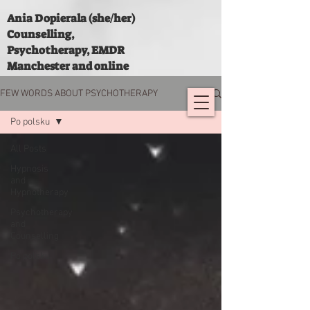
Ania Dopierala (she/her)
Counselling,
Psychotherapy, EMDR
Manchester and online
FEW WORDS ABOUT PSYCHOTHERAPY
Po polsku
All Posts
Hypnosis
and
Hypnotherapy
Psychotherapy
and
Counselling
Po polsku