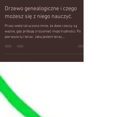
Ania Dopierala
Sep 9, 2020
3 min read
Drzewo genealogiczne i czego
możesz się z niego nauczyć.
Przez wiele lat uczono mnie, że dwie rzeczy są
ważne, gdy próbuję zrozumieć moje trudności. Po
pierwsze tu i teraz. Jaka jestem teraz,...